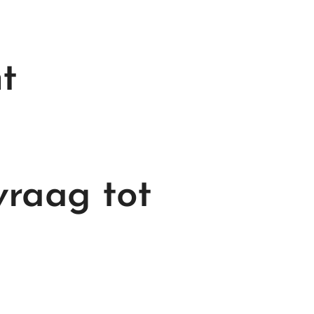
t
vraag tot