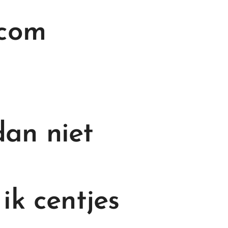
.com
dan niet
ik centjes