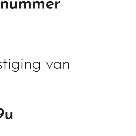
ngnummer
stiging van
19u